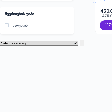
პროფესი
მიკროფონ
450.
განათ
ᲨᲔᲔᲠᲗᲔᲑᲘᲡ ᲢᲘᲞᲘ
O
475.
ყიდ
სადენიანი
i
Select
a
category