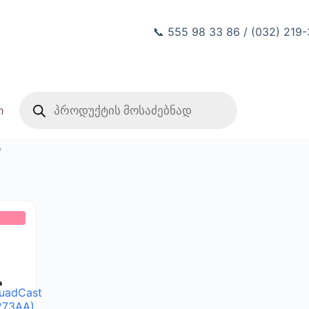
📞 555 98 33 86 / (032) 219
Products
search
ი
ი
uadCast
273AA)