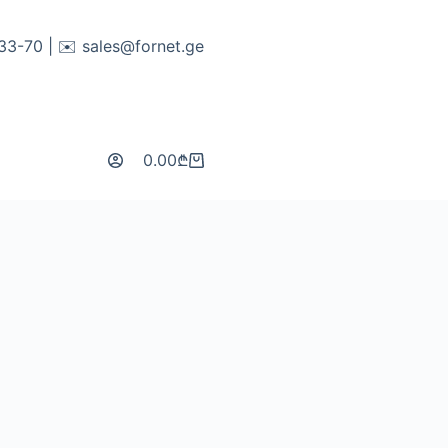
-33-70 | ✉️
sales@fornet.ge
0.00
₾
Shopping
cart