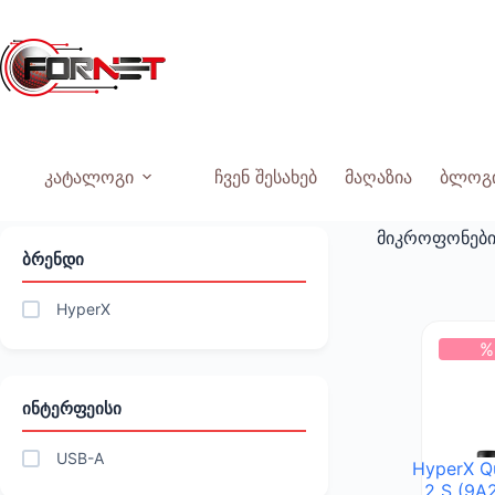
Skip
to
content
კატალოგი
ჩვენ შესახებ
მაღაზია
ბლოგ
მიკროფონებ
ᲑᲠᲔᲜᲓᲘ
HyperX
%
ᲘᲜᲢᲔᲠᲤᲔᲘᲡᲘ
USB-A
HyperX Q
2 S (9A