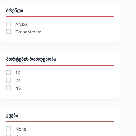
ᲑᲠᲔᲜᲓᲘ
Aruba
Grandstream
ᲞᲝᲠᲢᲔᲑᲘᲡ ᲠᲐᲝᲓᲔᲜᲝᲑᲐ
16
24
48
ᲙᲕᲔᲑᲐ
None