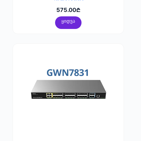
კომუტატორი
575.00
₾
ყიდვა