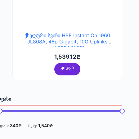
ქსელური სვიჩი HPE Instant On 1960
JL808A, 48p Gigabit, 10G Uplinks
(JL808A#ABB)
1,539.12
₾
ყიდვა
ᲤᲐᲡᲘ
Min
Max
340₾
—
1,540₾
price
price