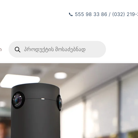
📞 555 98 33 86 / (032) 219
Products
search
ი