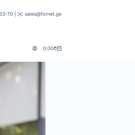
-33-70 | ✉️
sales@fornet.ge
0.00
₾
Shopping
cart