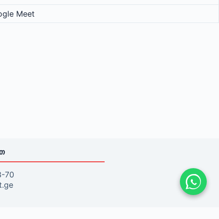
ogle Meet
ᲘᲗ
3-70
t.ge